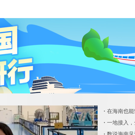
·
在海南也能
·
一地接入，全
·
数说海南见