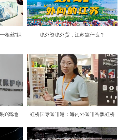
一根丝”织
稳外资稳外贸，江苏靠什么？
保护高地
虹桥国际咖啡港：海内外咖啡香飘虹桥