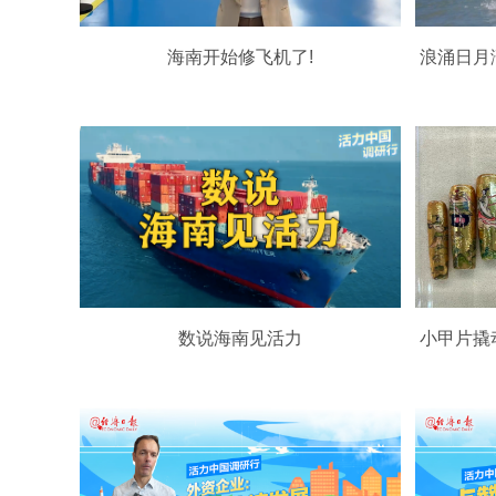
海南开始修飞机了!
浪涌日月
数说海南见活力
小甲片撬