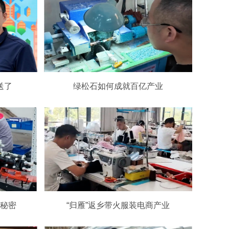
送了
绿松石如何成就百亿产业
秘密
“归雁”返乡带火服装电商产业