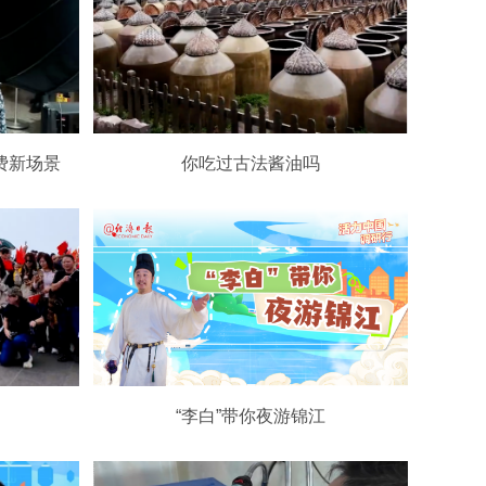
费新场景
你吃过古法酱油吗
》
“李白”带你夜游锦江