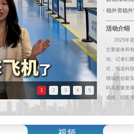
·
稳外资稳外
活动介绍
2025
主要媒体和有
动。记者们
式，报道科
领域的创新
码高质量发展
“萌宠经济”
1
2
3
4
5
成就，切实
视频