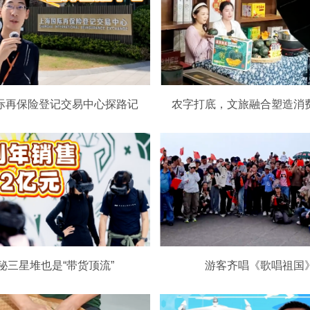
际再保险登记交易中心探路记
农字打底，文旅融合塑造消
秘三星堆也是“带货顶流”
游客齐唱《歌唱祖国