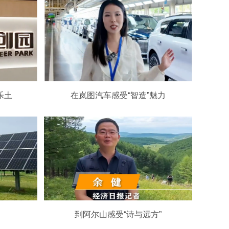
乐土
在岚图汽车感受“智造”魅力
到阿尔山感受“诗与远方”