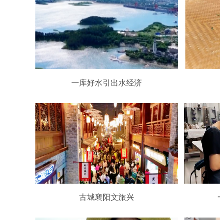
一库好水引出水经济
古城襄阳文旅兴