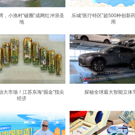
湾，小渔村“破圈”成网红冲浪圣
乐城“医疗特区”超500种创新
地
用
动大市场！江苏东海“掘金”指尖
探秘全球最大智能立体
经济