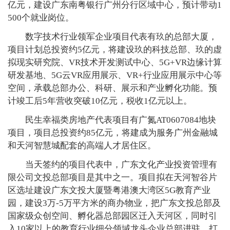
亿元，建设广东南粤银行广州分行区域中心，预计带动1
500个就业岗位。
数字技术行业领军企业项目代表有玖的总部大厦，
项目计划总投资约5亿元，将建设玖的科技总部、玖的虚
拟现实研究院、VR技术开发测试中心、5G+VR边缘计算
研发基地、5G云VR应用展示、VR+行业应用展示中心等
空间，承载总部办公、科研、展示和产业孵化功能。预
计竣工后5年营收突破10亿元，税收1亿元以上。
民生幸福类房地产代表项目有广氮AT0607084地块
项目，项目总投资约85亿元，将建成为服务广州金融城
和天河智慧城配套的高端人才居住区。
当天签约的项目代表中，广东文化产业投资管理有
限公司文投总部项目是其中之一。项目拟在天河智谷片
区选址建设广东文投大厦暨粤港澳大湾区5G教育产业
园，建设3万-5万平方米的商办物业，把广东文投总部及
国家级众创空间、孵化器总部园区迁入天河区，同时引
入10家以上的教育行业细分领域龙头企业总部进驻，打