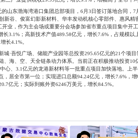
元的山东渤海湾港口集团总部项目，6月3日签订落地合同，
坊创新谷、俊富幻影新材料、华丰发动机核心零部件、惠风精
开工开业，作为主会场或重要分会场参加省市重点项目集中开工
长3.1%；高新技术产值489.58亿元，增长7.6%，占规模以
增长4.1%。
城·吾悦广场、储能产业园等总投资295.65亿元的21个项
陆、海、空、天全链条动力体系。当前正在积极推动投资10亿
中心、3.1亿元的龙港新材料等一批重点项目加快落地。上半年
分点，居全市第一位；实现进口总额94.24亿元，增长7.6%，
.7亿元；实际到账外资6246万美元，增长84.5%。