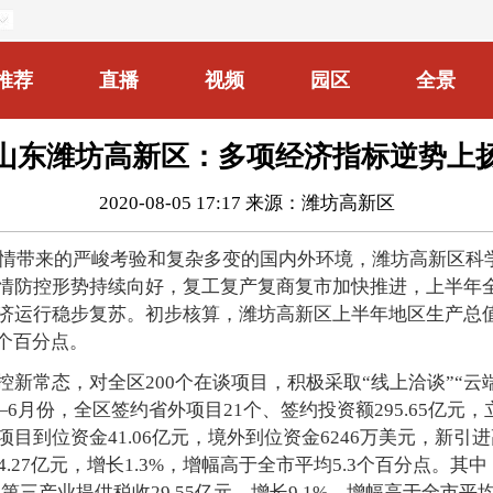
推荐
直播
视频
园区
全景
山东潍坊高新区：多项经济指标逆势上
2020-08-05 17:17
来源：潍坊高新区
炎疫情带来的严峻考验和复杂多变的国内外环境，潍坊高新区
情防控形势持续向好，复工复产复商复市加快推进，上半年
运行稳步复苏。初步核算，潍坊高新区上半年地区生产总值(GD
2个百分点。
新常态，对全区200个在谈项目，积极采取“线上洽谈”“云
6月份，全区签约省外项目21个、签约投资额295.65亿元，立
统项目到位资金41.06亿元，境外到位资金6246万美元，新
27亿元，增长1.3%，增幅高于全市平均5.3个百分点。其中，
%。第三产业提供税收29.55亿元，增长9.1%，增幅高于全市平均