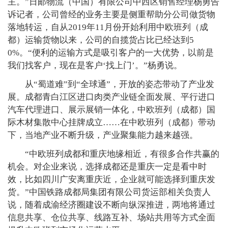
主。”日邮物流（中国）有限公司中西区销售经理杨勇告
诉记者，公司曾经的业务主要是侧重帮助分公司做货物
落地转运，自从2019年11月份开始利用中欧班列（成
都）运输货物以来，公司的自揽货占比已经达到5
0%。“便利的运输方式是吸引客户的一大优势，以前是
我们找客户，现在是客户‘找上门’。”杨勇说。
从“蜀道难”到“全球通”，开放的姿态带动了产业发
展。成都青白江区进口肉类产业链全面发展、平行进口
汽车代理进口、展示展销一体化，中欧班列（成都）国
际木材集散中心挂牌成立……在中欧班列（成都）带动
下，当地产业不断升级，产业聚集能力越来越强。
“中欧班列成都和重庆地缘相近，有很多合作共赢的
机会。对企业来说，选择成都还是重庆一定是看中时
效，比如四川广安离重庆近，企业就可能选择到重庆发
货。”中国铁路成都局集团有限公司货运部相关负责人
说，随着成渝经济圈建设不断向纵深推进，两地将通过
信息共享、仓位共享、线路互补、场站共用等方式全面