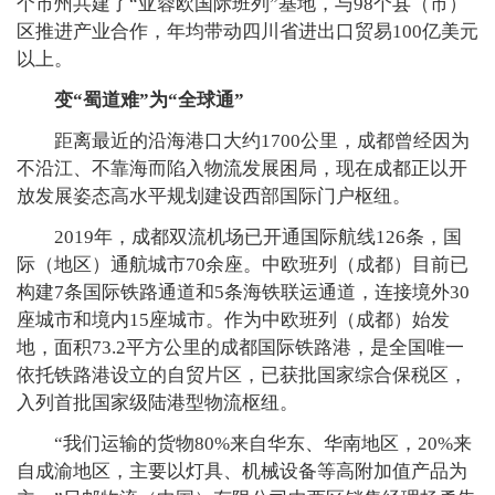
个市州共建了“亚蓉欧国际班列”基地，与98个县（市）
区推进产业合作，年均带动四川省进出口贸易100亿美元
以上。
变“蜀道难”为“全球通”
距离最近的沿海港口大约1700公里，成都曾经因为
不沿江、不靠海而陷入物流发展困局，现在成都正以开
放发展姿态高水平规划建设西部国际门户枢纽。
2019年，成都双流机场已开通国际航线126条，国
际（地区）通航城市70余座。中欧班列（成都）目前已
构建7条国际铁路通道和5条海铁联运通道，连接境外30
座城市和境内15座城市。作为中欧班列（成都）始发
地，面积73.2平方公里的成都国际铁路港，是全国唯一
依托铁路港设立的自贸片区，已获批国家综合保税区，
入列首批国家级陆港型物流枢纽。
“我们运输的货物80%来自华东、华南地区，20%来
自成渝地区，主要以灯具、机械设备等高附加值产品为