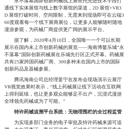
永不落幕国际创新药械线上展依托先进技术手段打
通线下实体展馆与线上数字展馆的渠道，2D 展馆+VR3
D 展馆打破时间、空间限制，无需来到现场即可在云端3
60度观看每一个线下展商展位，让更多人能够随时随地
漫游参观，为药械厂商提供更广阔的展示平台。
据了解，2020年4月10日，全国唯一一个可以长期
展示在国内未上市创新药械的展览——海南博鳌乐城“永
不落幕”国际创新药械展在乐城先行区正式开幕。药械展
共有25家跨国药械厂商、300多种未在国内上市的国际
创新药品及器械参展。
腾讯海南公司总经理姜宁在发布会现场演示云展厅
VR视觉效果时表示，“线上药械展让线下活动在互联网
上得到延续，也让更多观众能够足不出户，沉浸式漫游
全球领先药械成为了可能。”
特许药械追溯平台系统：无物理围栏的全过程监管
为实现多部门业务的电子审批及特许药械来源可追