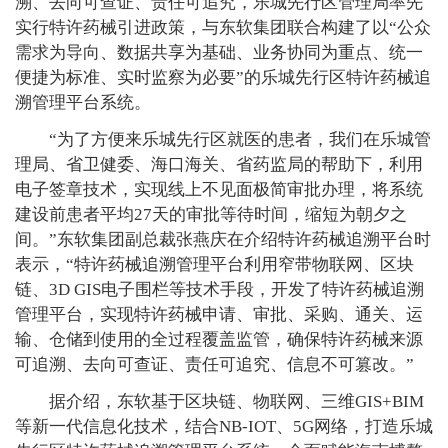
溯、去向可查证、责任可追究，乐城先行区管理局率先
实行特许药械引进政策，与东软集团联合构建了以“公众
需求为导向、数据共享为基础、业务协同为重点、统一
便捷为标准、实时监察为必要”的乐城先行区特许药械追
溯管理平台系统。
“为了方便来乐城先行区就医的患者，我们在乐城管
理局、省卫健委、海口海关、省药监局的帮助下，利用
电子签章技术，实现线上不见面极简审批办理，将系统
建设前患者平均27天的审批等待时间，缩短为朝夕之
间。”东软集团副总裁张燕庆在介绍特许药械追溯平台时
表示，“特许药械追溯管理平台利用窄带物联网、区块
链、3D GIS电子围栏等技术手段，开发了特许药械追溯
管理平台，实现特许药械申请、审批、采购、通关、运
输、仓储到使用的全过程覆盖监管，确保特许药械来源
可追溯、去向可查证、责任可追究、信息不可篡改。”
据介绍，东软基于区块链、物联网、三维GIS+BIM
等新一代信息化技术，结合NB-IOT、5G网络，打造乐城