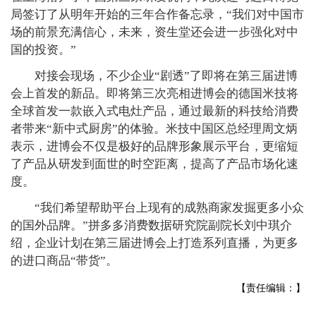
局签订了从明年开始的三年合作备忘录，“我们对中国市
场的前景充满信心，未来，资生堂还会进一步强化对中
国的投资。”
对接会现场，不少企业“剧透”了即将在第三届进博
会上首发的新品。即将第三次亮相进博会的德国米技将
全球首发一款嵌入式电灶产品，通过最新的科技给消费
者带来“新中式厨房”的体验。米技中国区总经理周文炳
表示，进博会不仅是极好的品牌形象展示平台，更缩短
了产品从研发到面世的时空距离，提高了产品市场化速
度。
“我们希望帮助平台上现有的成熟商家发掘更多小众
的国外品牌。”拼多多消费数据研究院副院长刘中琪介
绍，企业计划在第三届进博会上打造系列直播，为更多
的进口商品“带货”。
【责任编辑：】