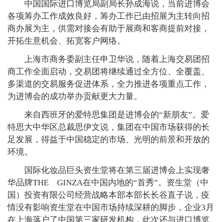
中国国际进口博览局副局长孙成海说，当前进博会
各项筹办工作成效良好，筹办工作已由招展为主转向招
商办展为主，供需对接会有助于展商和客商提前对接，
开拓生意机会、拓宽客户网络。
上海市商务委副主任申卫华说，随着上海交易团招
商工作全面启动，交易团将继续通过全方位、全覆盖、
多渠道的交易服务促进体系，全力推进各项重点工作，
为进博会的成功举办贡献更大力量。
来自西班牙的爱特思集团是进博会的“新朋友”。爱
特思大中华区总裁思伊文说，集团在中国市场获得的长
足发展，得益于中国稳定的市场、光明的前景和开放的
环境。
国际化妆品巨头资生堂将在第三届进博会上实现奢
华品牌THE GINZA在中国内地的“首秀”。资生堂（中
国）投资有限公司经营战略本部本部长长谷直子说，疫
情没有影响资生堂在中国市场持续深耕的脚步，企业3月
在上海落户了中国第三家研发机构，此次还与进口博览