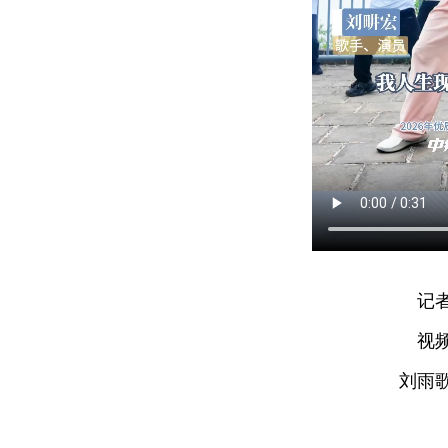
记
视
刘雨