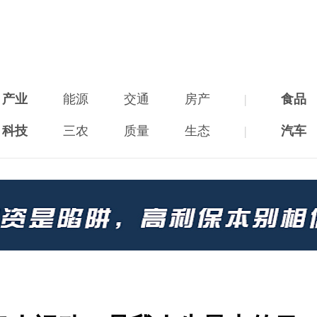
产业
能源
交通
房产
|
食品
科技
三农
质量
生态
|
汽车