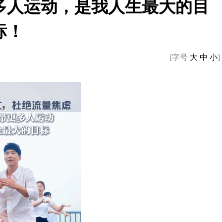
多人运动，是我人生最大的目
标！
[字号
大
中
小
]