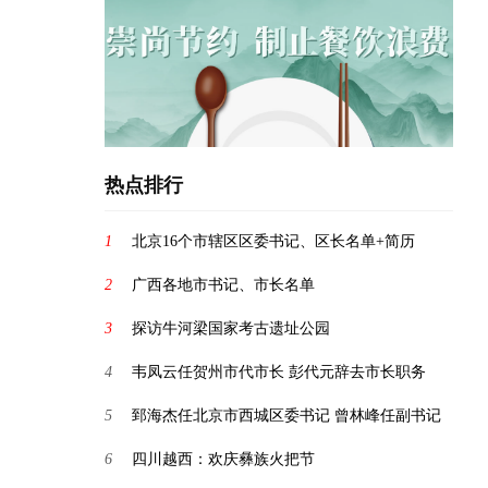
热点排行
1
北京16个市辖区区委书记、区长名单+简历
2
广西各地市书记、市长名单
3
探访牛河梁国家考古遗址公园
4
韦凤云任贺州市代市长 彭代元辞去市长职务
5
郅海杰任北京市西城区委书记 曾林峰任副书记
6
四川越西：欢庆彝族火把节