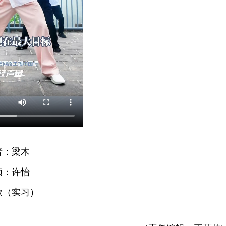
者：梁木
频：许怡
歌（实习）