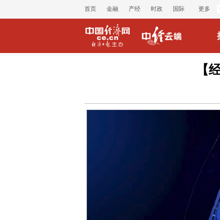
首页
金融
产经
时政
国际
更多
【